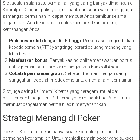
Slot adalah salah satu permainan yang paling banyak dimainkan di
Kopraljitu. Dengan grafis yang menarik dan suara yang menggugah
semangat, permainan ini dapat membuat Anda terhibur selama
berjam-jam. Ada beberapa tip untuk meningkatkan peluang
kemenangan Anda:
Pilih mesin slot dengan RTP tinggi:
Persentase pengembalian
kepada pemain (RTP) yang tinggi berarti peluang menang yang
lebih besar.
Manfaatkan bonus:
Banyak kasino online menawarkan bonus
untuk pemain baru. Ini bisa meningkatkan bankroll Anda.
Cobalah permainan gratis:
Sebelum bermain dengan uang
sungguhan, cobalah mode demo untuk memahami permainan.
Slot juga sering kali memiliki tema yang beragam, mulai dari
petualangan hingga film. Pilih tema yang menarik bagi Anda untuk
membuat pengalaman bermain lebih menyenangkan.
Strategi Menang di Poker
Poker di Kopraljitu bukan hanya soal keberuntungan; ini adalah
permainan keterampilan. Untuk menjadi pemain poker yang sukses,