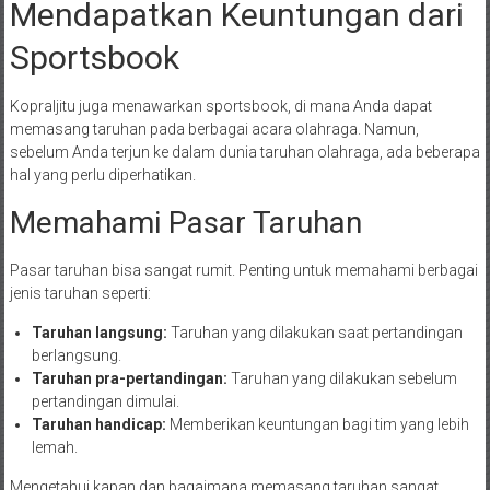
Mendapatkan Keuntungan dari
Sportsbook
Kopraljitu juga menawarkan sportsbook, di mana Anda dapat
memasang taruhan pada berbagai acara olahraga. Namun,
sebelum Anda terjun ke dalam dunia taruhan olahraga, ada beberapa
hal yang perlu diperhatikan.
Memahami Pasar Taruhan
Pasar taruhan bisa sangat rumit. Penting untuk memahami berbagai
jenis taruhan seperti:
Taruhan langsung:
Taruhan yang dilakukan saat pertandingan
berlangsung.
Taruhan pra-pertandingan:
Taruhan yang dilakukan sebelum
pertandingan dimulai.
Taruhan handicap:
Memberikan keuntungan bagi tim yang lebih
lemah.
Mengetahui kapan dan bagaimana memasang taruhan sangat