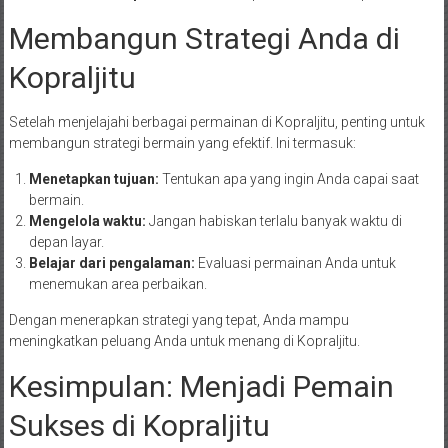
Membangun Strategi Anda di
Kopraljitu
Setelah menjelajahi berbagai permainan di Kopraljitu, penting untuk
membangun strategi bermain yang efektif. Ini termasuk:
Menetapkan tujuan:
Tentukan apa yang ingin Anda capai saat
bermain.
Mengelola waktu:
Jangan habiskan terlalu banyak waktu di
depan layar.
Belajar dari pengalaman:
Evaluasi permainan Anda untuk
menemukan area perbaikan.
Dengan menerapkan strategi yang tepat, Anda mampu
meningkatkan peluang Anda untuk menang di Kopraljitu.
Kesimpulan: Menjadi Pemain
Sukses di Kopraljitu