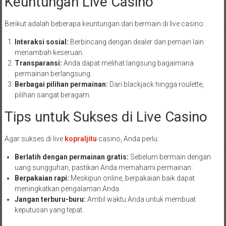
Keuntungan Live Casino
Berikut adalah beberapa keuntungan dari bermain di live casino:
Interaksi sosial:
Berbincang dengan dealer dan pemain lain
menambah keseruan.
Transparansi:
Anda dapat melihat langsung bagaimana
permainan berlangsung.
Berbagai pilihan permainan:
Dari blackjack hingga roulette,
pilihan sangat beragam.
Tips untuk Sukses di Live Casino
Agar sukses di live
kopraljitu
casino, Anda perlu:
Berlatih dengan permainan gratis:
Sebelum bermain dengan
uang sungguhan, pastikan Anda memahami permainan.
Berpakaian rapi:
Meskipun online, berpakaian baik dapat
meningkatkan pengalaman Anda.
Jangan terburu-buru:
Ambil waktu Anda untuk membuat
keputusan yang tepat.