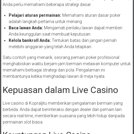
Anda perlu memahami beberapa strategi dasar.
Pelajari aturan permainan:
Memahami aturan dasar poker
adalah langkah pertama untuk menang.
Baca lawan Anda:
Mengamati perilaku lawan dapat memberi
Anda keunggulan saat membuat keputusan.
Kelola bankroll Anda:
Tentukan batas dan jangan pernah
melebihi anggaran yang telah Anda tetapkan.
Satu contoh yang menarik, seorang pemain poker profesional
menghabiskan waktu berjam-jam bermain melawan komputer untuk
memahami berbagai strategi dan pola. Pengalaman ini
membantunya ketika menghadapi lawan di meja nyata.
Kepuasan dalam Live Casino
Live casino di Kopraljitu memberikan pengalaman bermain yang
berbeda. Anda dapat berinteraksi dengan dealer dan pemain lain
secara real-time, memberikan suasana yang lebih hidup daripada
permainan slot biasa.